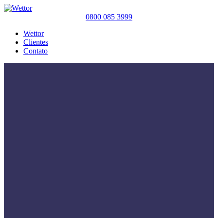
0800 085 3999
Wettor
Clientes
Contato