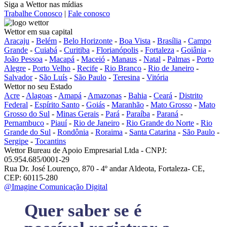
Siga a Wettor nas mídias
Trabalhe Conosco
|
Fale conosco
Wettor em sua capital
Aracaju
-
Belém
-
Belo Horizonte
-
Boa Vista
-
Brasília
-
Campo
Grande
-
Cuiabá
-
Curitiba
-
Florianópolis
-
Fortaleza
-
Goiânia
-
João Pessoa
-
Macapá
-
Maceió
-
Manaus
-
Natal
-
Palmas
-
Porto
Alegre
-
Porto Velho
-
Recife
-
Rio Branco
-
Rio de Janeiro
-
Salvador
-
São Luís
-
São Paulo
-
Teresina
-
Vitória
Wettor no seu Estado
Acre
-
Alagoas
-
Amapá
-
Amazonas
-
Bahia
-
Ceará
-
Distrito
Federal
-
Espírito Santo
-
Goiás
-
Maranhão
-
Mato Grosso
-
Mato
Grosso do Sul
-
Minas Gerais
-
Pará
-
Paraíba
-
Paraná
-
Pernambuco
-
Piauí
-
Rio de Janeiro
-
Rio Grande do Norte
-
Rio
Grande do Sul
-
Rondônia
-
Roraima
-
Santa Catarina
-
São Paulo
-
Sergipe
-
Tocantins
Wettor Bureau de Apoio Empresarial Ltda - CNPJ:
05.954.685/0001-29
Rua Dr. José Lourenço, 870 - 4º andar Aldeota, Fortaleza- CE,
CEP: 60115-280
@Imagine Comunicação Digital
Quer saber se é