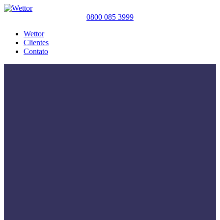
0800 085 3999
Wettor
Clientes
Contato