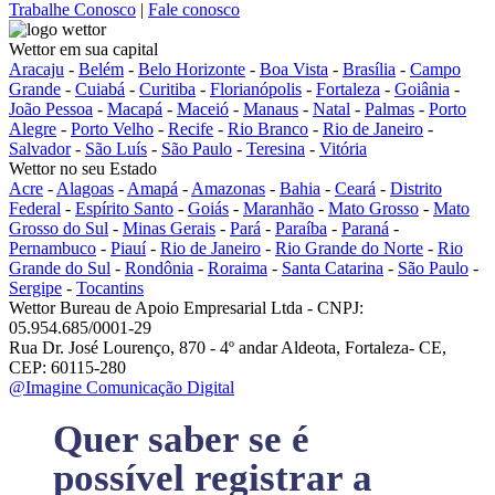
Trabalhe Conosco
|
Fale conosco
Wettor em sua capital
Aracaju
-
Belém
-
Belo Horizonte
-
Boa Vista
-
Brasília
-
Campo
Grande
-
Cuiabá
-
Curitiba
-
Florianópolis
-
Fortaleza
-
Goiânia
-
João Pessoa
-
Macapá
-
Maceió
-
Manaus
-
Natal
-
Palmas
-
Porto
Alegre
-
Porto Velho
-
Recife
-
Rio Branco
-
Rio de Janeiro
-
Salvador
-
São Luís
-
São Paulo
-
Teresina
-
Vitória
Wettor no seu Estado
Acre
-
Alagoas
-
Amapá
-
Amazonas
-
Bahia
-
Ceará
-
Distrito
Federal
-
Espírito Santo
-
Goiás
-
Maranhão
-
Mato Grosso
-
Mato
Grosso do Sul
-
Minas Gerais
-
Pará
-
Paraíba
-
Paraná
-
Pernambuco
-
Piauí
-
Rio de Janeiro
-
Rio Grande do Norte
-
Rio
Grande do Sul
-
Rondônia
-
Roraima
-
Santa Catarina
-
São Paulo
-
Sergipe
-
Tocantins
Wettor Bureau de Apoio Empresarial Ltda - CNPJ:
05.954.685/0001-29
Rua Dr. José Lourenço, 870 - 4º andar Aldeota, Fortaleza- CE,
CEP: 60115-280
@Imagine Comunicação Digital
Quer saber se é
possível registrar a