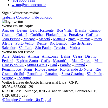
(85) 3066.3999
wettor@wettor.com.br
Siga a Wettor nas mídias
Trabalhe Conosco
|
Fale conosco
Wettor em sua capital
Aracaju
-
Belém
-
Belo Horizonte
-
Boa Vista
-
Brasília
-
Campo
Grande
-
Cuiabá
-
Curitiba
-
Florianópolis
-
Fortaleza
-
Goiânia
-
João Pessoa
-
Macapá
-
Maceió
-
Manaus
-
Natal
-
Palmas
-
Porto
Alegre
-
Porto Velho
-
Recife
-
Rio Branco
-
Rio de Janeiro
-
Salvador
-
São Luís
-
São Paulo
-
Teresina
-
Vitória
Wettor no seu Estado
Acre
-
Alagoas
-
Amapá
-
Amazonas
-
Bahia
-
Ceará
-
Distrito
Federal
-
Espírito Santo
-
Goiás
-
Maranhão
-
Mato Grosso
-
Mato
Grosso do Sul
-
Minas Gerais
-
Pará
-
Paraíba
-
Paraná
-
Pernambuco
-
Piauí
-
Rio de Janeiro
-
Rio Grande do Norte
-
Rio
Grande do Sul
-
Rondônia
-
Roraima
-
Santa Catarina
-
São Paulo
-
Sergipe
-
Tocantins
Wettor Bureau de Apoio Empresarial Ltda - CNPJ:
05.954.685/0001-29
Rua Dr. José Lourenço, 870 - 4º andar Aldeota, Fortaleza- CE,
CEP: 60115-280
@Imagine Comunicação Digital