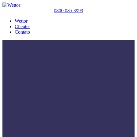
0800 085 3999
Wettor
Clientes
Contato