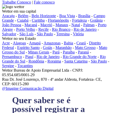
Trabalhe Conosco
|
Fale conosco
Wettor em sua capital
Aracaju
-
Belém
-
Belo Horizonte
-
Boa Vista
-
Brasília
-
Campo
Grande
-
Cuiabá
-
Curitiba
-
Florianópolis
-
Fortaleza
-
Goiânia
-
João Pessoa
-
Macapá
-
Maceió
-
Manaus
-
Natal
-
Palmas
-
Porto
Alegre
-
Porto Velho
-
Recife
-
Rio Branco
-
Rio de Janeiro
-
Salvador
-
São Luís
-
São Paulo
-
Teresina
-
Vitória
Wettor no seu Estado
Acre
-
Alagoas
-
Amapá
-
Amazonas
-
Bahia
-
Ceará
-
Distrito
Federal
-
Espírito Santo
-
Goiás
-
Maranhão
-
Mato Grosso
-
Mato
Grosso do Sul
-
Minas Gerais
-
Pará
-
Paraíba
-
Paraná
-
Pernambuco
-
Piauí
-
Rio de Janeiro
-
Rio Grande do Norte
-
Rio
Grande do Sul
-
Rondônia
-
Roraima
-
Santa Catarina
-
São Paulo
-
Sergipe
-
Tocantins
Wettor Bureau de Apoio Empresarial Ltda - CNPJ:
05.954.685/0001-29
Rua Dr. José Lourenço, 870 - 4º andar Aldeota, Fortaleza- CE,
CEP: 60115-280
@Imagine Comunicação Digital
Quer saber se é
possível registrar a