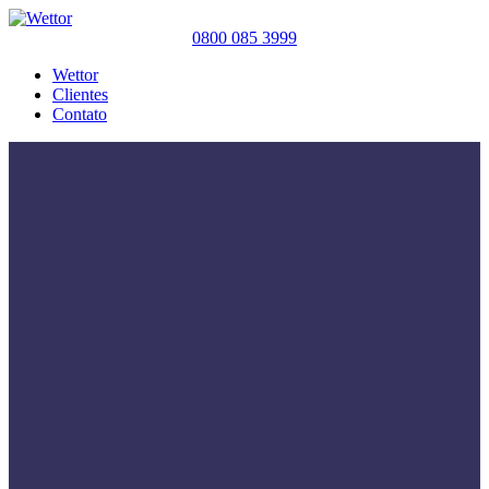
0800 085 3999
Wettor
Clientes
Contato