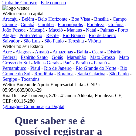
Trabalhe Conosco
|
Fale conosco
Wettor em sua capital
Aracaju
-
Belém
-
Belo Horizonte
-
Boa Vista
-
Brasília
-
Campo
Grande
-
Cuiabá
-
Curitiba
-
Florianópolis
-
Fortaleza
-
Goiânia
-
João Pessoa
-
Macapá
-
Maceió
-
Manaus
-
Natal
-
Palmas
-
Porto
Alegre
-
Porto Velho
-
Recife
-
Rio Branco
-
Rio de Janeiro
-
Salvador
-
São Luís
-
São Paulo
-
Teresina
-
Vitória
Wettor no seu Estado
Acre
-
Alagoas
-
Amapá
-
Amazonas
-
Bahia
-
Ceará
-
Distrito
Federal
-
Espírito Santo
-
Goiás
-
Maranhão
-
Mato Grosso
-
Mato
Grosso do Sul
-
Minas Gerais
-
Pará
-
Paraíba
-
Paraná
-
Pernambuco
-
Piauí
-
Rio de Janeiro
-
Rio Grande do Norte
-
Rio
Grande do Sul
-
Rondônia
-
Roraima
-
Santa Catarina
-
São Paulo
-
Sergipe
-
Tocantins
Wettor Bureau de Apoio Empresarial Ltda - CNPJ:
05.954.685/0001-29
Rua Dr. José Lourenço, 870 - 4º andar Aldeota, Fortaleza- CE,
CEP: 60115-280
@Imagine Comunicação Digital
Quer saber se é
possível registrar a