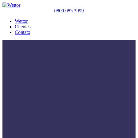
0800 085 3999
Wettor
Clientes
Contato