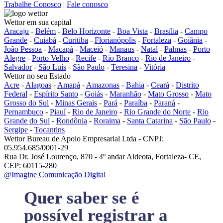
Trabalhe Conosco
|
Fale conosco
Wettor em sua capital
Aracaju
-
Belém
-
Belo Horizonte
-
Boa Vista
-
Brasília
-
Campo
Grande
-
Cuiabá
-
Curitiba
-
Florianópolis
-
Fortaleza
-
Goiânia
-
João Pessoa
-
Macapá
-
Maceió
-
Manaus
-
Natal
-
Palmas
-
Porto
Alegre
-
Porto Velho
-
Recife
-
Rio Branco
-
Rio de Janeiro
-
Salvador
-
São Luís
-
São Paulo
-
Teresina
-
Vitória
Wettor no seu Estado
Acre
-
Alagoas
-
Amapá
-
Amazonas
-
Bahia
-
Ceará
-
Distrito
Federal
-
Espírito Santo
-
Goiás
-
Maranhão
-
Mato Grosso
-
Mato
Grosso do Sul
-
Minas Gerais
-
Pará
-
Paraíba
-
Paraná
-
Pernambuco
-
Piauí
-
Rio de Janeiro
-
Rio Grande do Norte
-
Rio
Grande do Sul
-
Rondônia
-
Roraima
-
Santa Catarina
-
São Paulo
-
Sergipe
-
Tocantins
Wettor Bureau de Apoio Empresarial Ltda - CNPJ:
05.954.685/0001-29
Rua Dr. José Lourenço, 870 - 4º andar Aldeota, Fortaleza- CE,
CEP: 60115-280
@Imagine Comunicação Digital
Quer saber se é
possível registrar a