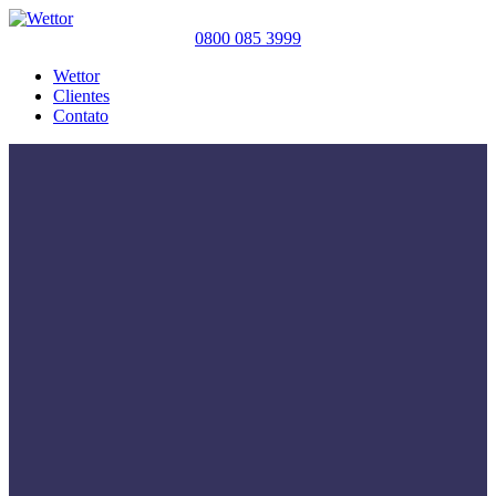
0800 085 3999
Wettor
Clientes
Contato