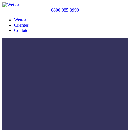
0800 085 3999
Wettor
Clientes
Contato