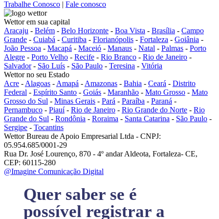
Trabalhe Conosco
|
Fale conosco
Wettor em sua capital
Aracaju
-
Belém
-
Belo Horizonte
-
Boa Vista
-
Brasília
-
Campo
Grande
-
Cuiabá
-
Curitiba
-
Florianópolis
-
Fortaleza
-
Goiânia
-
João Pessoa
-
Macapá
-
Maceió
-
Manaus
-
Natal
-
Palmas
-
Porto
Alegre
-
Porto Velho
-
Recife
-
Rio Branco
-
Rio de Janeiro
-
Salvador
-
São Luís
-
São Paulo
-
Teresina
-
Vitória
Wettor no seu Estado
Acre
-
Alagoas
-
Amapá
-
Amazonas
-
Bahia
-
Ceará
-
Distrito
Federal
-
Espírito Santo
-
Goiás
-
Maranhão
-
Mato Grosso
-
Mato
Grosso do Sul
-
Minas Gerais
-
Pará
-
Paraíba
-
Paraná
-
Pernambuco
-
Piauí
-
Rio de Janeiro
-
Rio Grande do Norte
-
Rio
Grande do Sul
-
Rondônia
-
Roraima
-
Santa Catarina
-
São Paulo
-
Sergipe
-
Tocantins
Wettor Bureau de Apoio Empresarial Ltda - CNPJ:
05.954.685/0001-29
Rua Dr. José Lourenço, 870 - 4º andar Aldeota, Fortaleza- CE,
CEP: 60115-280
@Imagine Comunicação Digital
Quer saber se é
possível registrar a