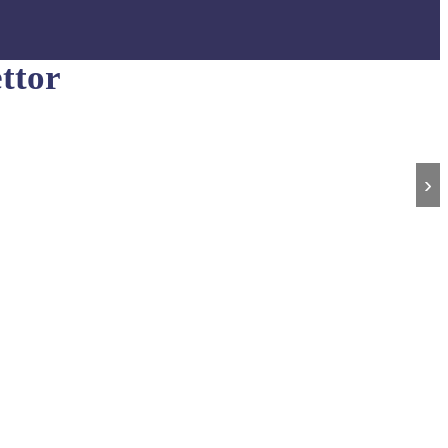
ttor
›