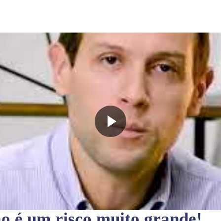
ão
é um risco muito grande!