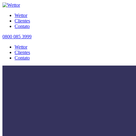
Wettor
Clientes
Contato
0800 085 3999
Wettor
Clientes
Contato