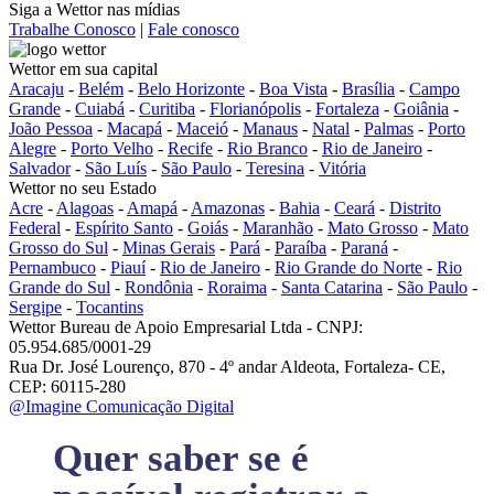
Siga a Wettor nas mídias
Trabalhe Conosco
|
Fale conosco
Wettor em sua capital
Aracaju
-
Belém
-
Belo Horizonte
-
Boa Vista
-
Brasília
-
Campo
Grande
-
Cuiabá
-
Curitiba
-
Florianópolis
-
Fortaleza
-
Goiânia
-
João Pessoa
-
Macapá
-
Maceió
-
Manaus
-
Natal
-
Palmas
-
Porto
Alegre
-
Porto Velho
-
Recife
-
Rio Branco
-
Rio de Janeiro
-
Salvador
-
São Luís
-
São Paulo
-
Teresina
-
Vitória
Wettor no seu Estado
Acre
-
Alagoas
-
Amapá
-
Amazonas
-
Bahia
-
Ceará
-
Distrito
Federal
-
Espírito Santo
-
Goiás
-
Maranhão
-
Mato Grosso
-
Mato
Grosso do Sul
-
Minas Gerais
-
Pará
-
Paraíba
-
Paraná
-
Pernambuco
-
Piauí
-
Rio de Janeiro
-
Rio Grande do Norte
-
Rio
Grande do Sul
-
Rondônia
-
Roraima
-
Santa Catarina
-
São Paulo
-
Sergipe
-
Tocantins
Wettor Bureau de Apoio Empresarial Ltda - CNPJ:
05.954.685/0001-29
Rua Dr. José Lourenço, 870 - 4º andar Aldeota, Fortaleza- CE,
CEP: 60115-280
@Imagine Comunicação Digital
Quer saber se é