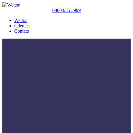
0800 085 3999
Wettor
Clientes
Contato