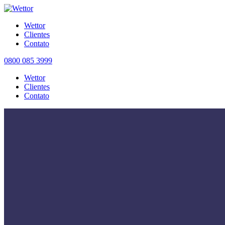
Wettor
Clientes
Contato
0800 085 3999
Wettor
Clientes
Contato