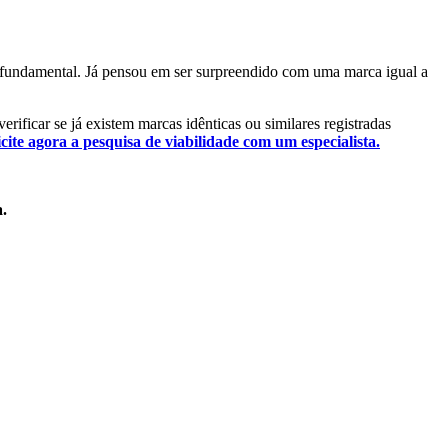
so fundamental. Já pensou em ser surpreendido com uma marca igual a
erificar se já existem marcas idênticas ou similares registradas
icite agora a pesquisa de viabilidade com um especialista.
a.