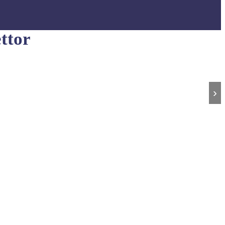
ttor
›