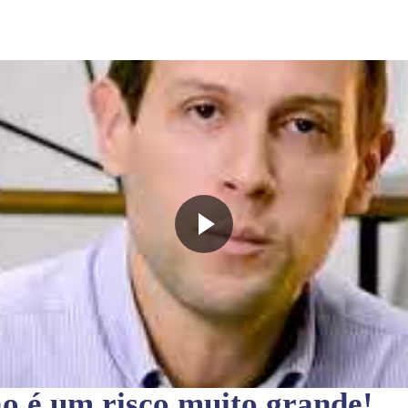
ão
é um risco muito grande!