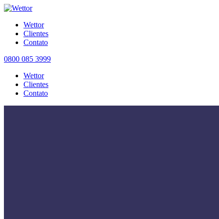
Wettor
Clientes
Contato
0800 085 3999
Wettor
Clientes
Contato