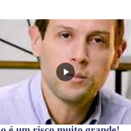
ão
é um risco muito grande!