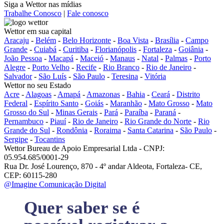
Siga a Wettor nas mídias
Trabalhe Conosco
|
Fale conosco
Wettor em sua capital
Aracaju
-
Belém
-
Belo Horizonte
-
Boa Vista
-
Brasília
-
Campo
Grande
-
Cuiabá
-
Curitiba
-
Florianópolis
-
Fortaleza
-
Goiânia
-
João Pessoa
-
Macapá
-
Maceió
-
Manaus
-
Natal
-
Palmas
-
Porto
Alegre
-
Porto Velho
-
Recife
-
Rio Branco
-
Rio de Janeiro
-
Salvador
-
São Luís
-
São Paulo
-
Teresina
-
Vitória
Wettor no seu Estado
Acre
-
Alagoas
-
Amapá
-
Amazonas
-
Bahia
-
Ceará
-
Distrito
Federal
-
Espírito Santo
-
Goiás
-
Maranhão
-
Mato Grosso
-
Mato
Grosso do Sul
-
Minas Gerais
-
Pará
-
Paraíba
-
Paraná
-
Pernambuco
-
Piauí
-
Rio de Janeiro
-
Rio Grande do Norte
-
Rio
Grande do Sul
-
Rondônia
-
Roraima
-
Santa Catarina
-
São Paulo
-
Sergipe
-
Tocantins
Wettor Bureau de Apoio Empresarial Ltda - CNPJ:
05.954.685/0001-29
Rua Dr. José Lourenço, 870 - 4º andar Aldeota, Fortaleza- CE,
CEP: 60115-280
@Imagine Comunicação Digital
Quer saber se é