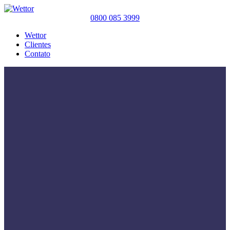
0800 085 3999
Wettor
Clientes
Contato