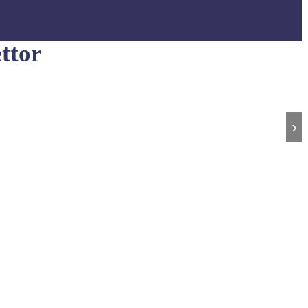
ttor
›