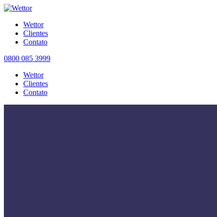
Wettor
Clientes
Contato
0800 085 3999
Wettor
Clientes
Contato