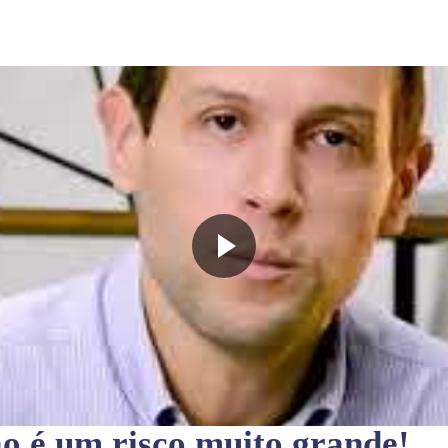
ão
é um risco muito grande!