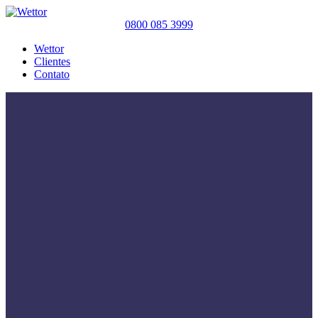
0800 085 3999
Wettor
Clientes
Contato