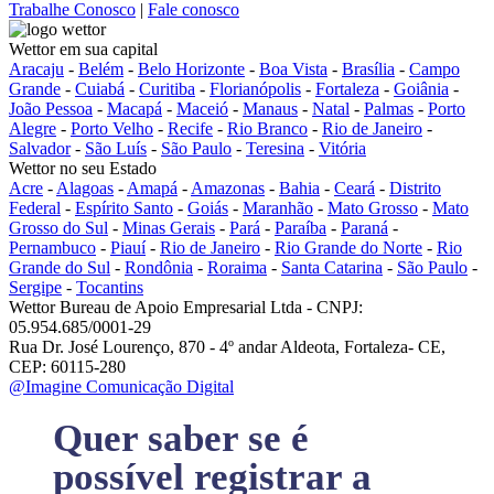
Trabalhe Conosco
|
Fale conosco
Wettor em sua capital
Aracaju
-
Belém
-
Belo Horizonte
-
Boa Vista
-
Brasília
-
Campo
Grande
-
Cuiabá
-
Curitiba
-
Florianópolis
-
Fortaleza
-
Goiânia
-
João Pessoa
-
Macapá
-
Maceió
-
Manaus
-
Natal
-
Palmas
-
Porto
Alegre
-
Porto Velho
-
Recife
-
Rio Branco
-
Rio de Janeiro
-
Salvador
-
São Luís
-
São Paulo
-
Teresina
-
Vitória
Wettor no seu Estado
Acre
-
Alagoas
-
Amapá
-
Amazonas
-
Bahia
-
Ceará
-
Distrito
Federal
-
Espírito Santo
-
Goiás
-
Maranhão
-
Mato Grosso
-
Mato
Grosso do Sul
-
Minas Gerais
-
Pará
-
Paraíba
-
Paraná
-
Pernambuco
-
Piauí
-
Rio de Janeiro
-
Rio Grande do Norte
-
Rio
Grande do Sul
-
Rondônia
-
Roraima
-
Santa Catarina
-
São Paulo
-
Sergipe
-
Tocantins
Wettor Bureau de Apoio Empresarial Ltda - CNPJ:
05.954.685/0001-29
Rua Dr. José Lourenço, 870 - 4º andar Aldeota, Fortaleza- CE,
CEP: 60115-280
@Imagine Comunicação Digital
Quer saber se é
possível registrar a