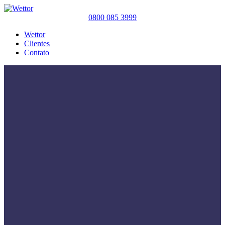
0800 085 3999
Wettor
Clientes
Contato