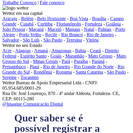
Trabalhe Conosco
|
Fale conosco
Wettor em sua capital
Aracaju
-
Belém
-
Belo Horizonte
-
Boa Vista
-
Brasília
-
Campo
Grande
-
Cuiabá
-
Curitiba
-
Florianópolis
-
Fortaleza
-
Goiânia
-
João Pessoa
-
Macapá
-
Maceió
-
Manaus
-
Natal
-
Palmas
-
Porto
Alegre
-
Porto Velho
-
Recife
-
Rio Branco
-
Rio de Janeiro
-
Salvador
-
São Luís
-
São Paulo
-
Teresina
-
Vitória
Wettor no seu Estado
Acre
-
Alagoas
-
Amapá
-
Amazonas
-
Bahia
-
Ceará
-
Distrito
Federal
-
Espírito Santo
-
Goiás
-
Maranhão
-
Mato Grosso
-
Mato
Grosso do Sul
-
Minas Gerais
-
Pará
-
Paraíba
-
Paraná
-
Pernambuco
-
Piauí
-
Rio de Janeiro
-
Rio Grande do Norte
-
Rio
Grande do Sul
-
Rondônia
-
Roraima
-
Santa Catarina
-
São Paulo
-
Sergipe
-
Tocantins
Wettor Bureau de Apoio Empresarial Ltda - CNPJ:
05.954.685/0001-29
Rua Dr. José Lourenço, 870 - 4º andar Aldeota, Fortaleza- CE,
CEP: 60115-280
@Imagine Comunicação Digital
Quer saber se é
possível registrar a