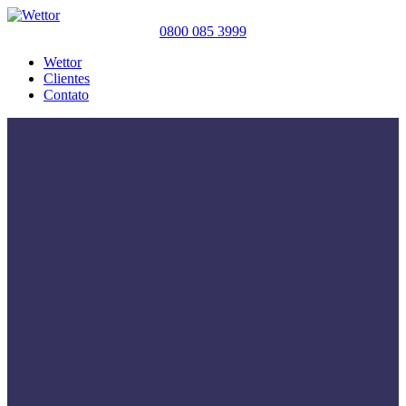
0800 085 3999
Wettor
Clientes
Contato