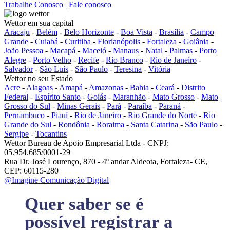
Trabalhe Conosco
|
Fale conosco
Wettor em sua capital
Aracaju
-
Belém
-
Belo Horizonte
-
Boa Vista
-
Brasília
-
Campo
Grande
-
Cuiabá
-
Curitiba
-
Florianópolis
-
Fortaleza
-
Goiânia
-
João Pessoa
-
Macapá
-
Maceió
-
Manaus
-
Natal
-
Palmas
-
Porto
Alegre
-
Porto Velho
-
Recife
-
Rio Branco
-
Rio de Janeiro
-
Salvador
-
São Luís
-
São Paulo
-
Teresina
-
Vitória
Wettor no seu Estado
Acre
-
Alagoas
-
Amapá
-
Amazonas
-
Bahia
-
Ceará
-
Distrito
Federal
-
Espírito Santo
-
Goiás
-
Maranhão
-
Mato Grosso
-
Mato
Grosso do Sul
-
Minas Gerais
-
Pará
-
Paraíba
-
Paraná
-
Pernambuco
-
Piauí
-
Rio de Janeiro
-
Rio Grande do Norte
-
Rio
Grande do Sul
-
Rondônia
-
Roraima
-
Santa Catarina
-
São Paulo
-
Sergipe
-
Tocantins
Wettor Bureau de Apoio Empresarial Ltda - CNPJ:
05.954.685/0001-29
Rua Dr. José Lourenço, 870 - 4º andar Aldeota, Fortaleza- CE,
CEP: 60115-280
@Imagine Comunicação Digital
Quer saber se é
possível registrar a