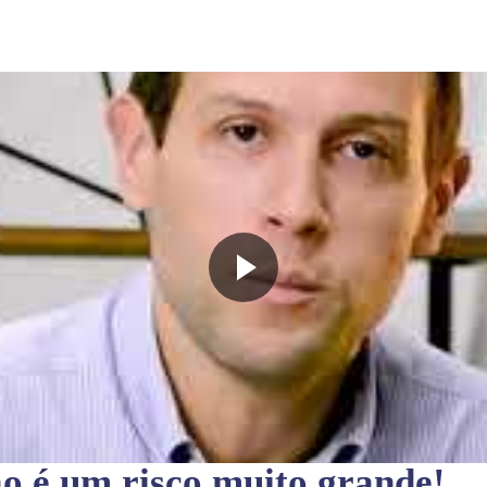
ão
é um risco muito grande!