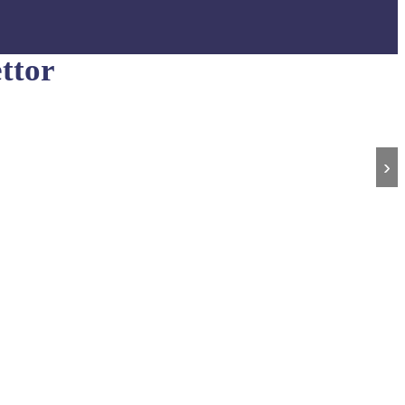
ttor
›