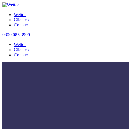
Wettor
Clientes
Contato
0800 085 3999
Wettor
Clientes
Contato