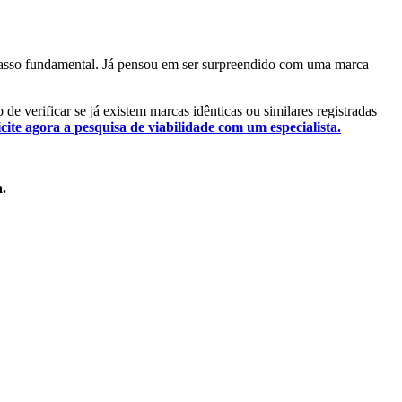
m passo fundamental. Já pensou em ser surpreendido com uma marca
 de verificar se já existem marcas idênticas ou similares registradas
icite agora a pesquisa de viabilidade com um especialista.
a.