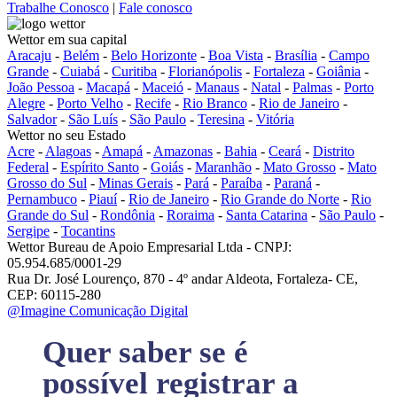
Trabalhe Conosco
|
Fale conosco
Wettor em sua capital
Aracaju
-
Belém
-
Belo Horizonte
-
Boa Vista
-
Brasília
-
Campo
Grande
-
Cuiabá
-
Curitiba
-
Florianópolis
-
Fortaleza
-
Goiânia
-
João Pessoa
-
Macapá
-
Maceió
-
Manaus
-
Natal
-
Palmas
-
Porto
Alegre
-
Porto Velho
-
Recife
-
Rio Branco
-
Rio de Janeiro
-
Salvador
-
São Luís
-
São Paulo
-
Teresina
-
Vitória
Wettor no seu Estado
Acre
-
Alagoas
-
Amapá
-
Amazonas
-
Bahia
-
Ceará
-
Distrito
Federal
-
Espírito Santo
-
Goiás
-
Maranhão
-
Mato Grosso
-
Mato
Grosso do Sul
-
Minas Gerais
-
Pará
-
Paraíba
-
Paraná
-
Pernambuco
-
Piauí
-
Rio de Janeiro
-
Rio Grande do Norte
-
Rio
Grande do Sul
-
Rondônia
-
Roraima
-
Santa Catarina
-
São Paulo
-
Sergipe
-
Tocantins
Wettor Bureau de Apoio Empresarial Ltda - CNPJ:
05.954.685/0001-29
Rua Dr. José Lourenço, 870 - 4º andar Aldeota, Fortaleza- CE,
CEP: 60115-280
@Imagine Comunicação Digital
Quer saber se é
possível registrar a