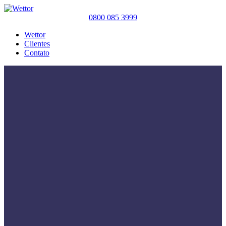
0800 085 3999
Wettor
Clientes
Contato