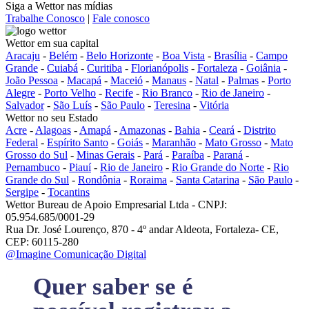
Siga a Wettor nas mídias
Trabalhe Conosco
|
Fale conosco
Wettor em sua capital
Aracaju
-
Belém
-
Belo Horizonte
-
Boa Vista
-
Brasília
-
Campo
Grande
-
Cuiabá
-
Curitiba
-
Florianópolis
-
Fortaleza
-
Goiânia
-
João Pessoa
-
Macapá
-
Maceió
-
Manaus
-
Natal
-
Palmas
-
Porto
Alegre
-
Porto Velho
-
Recife
-
Rio Branco
-
Rio de Janeiro
-
Salvador
-
São Luís
-
São Paulo
-
Teresina
-
Vitória
Wettor no seu Estado
Acre
-
Alagoas
-
Amapá
-
Amazonas
-
Bahia
-
Ceará
-
Distrito
Federal
-
Espírito Santo
-
Goiás
-
Maranhão
-
Mato Grosso
-
Mato
Grosso do Sul
-
Minas Gerais
-
Pará
-
Paraíba
-
Paraná
-
Pernambuco
-
Piauí
-
Rio de Janeiro
-
Rio Grande do Norte
-
Rio
Grande do Sul
-
Rondônia
-
Roraima
-
Santa Catarina
-
São Paulo
-
Sergipe
-
Tocantins
Wettor Bureau de Apoio Empresarial Ltda - CNPJ:
05.954.685/0001-29
Rua Dr. José Lourenço, 870 - 4º andar Aldeota, Fortaleza- CE,
CEP: 60115-280
@Imagine Comunicação Digital
Quer saber se é