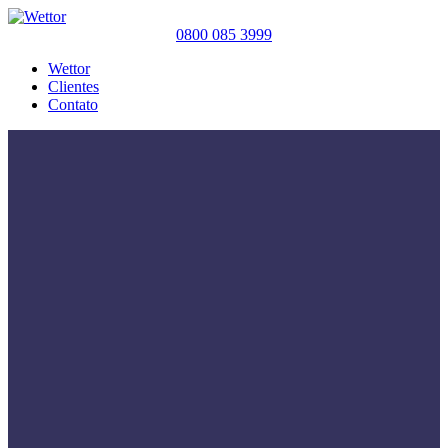
0800 085 3999
Wettor
Clientes
Contato