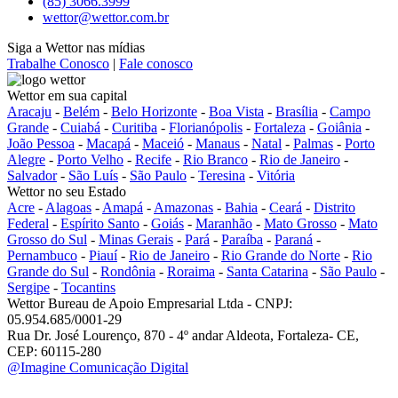
(85) 3066.3999
wettor@wettor.com.br
Siga a Wettor nas mídias
Trabalhe Conosco
|
Fale conosco
Wettor em sua capital
Aracaju
-
Belém
-
Belo Horizonte
-
Boa Vista
-
Brasília
-
Campo
Grande
-
Cuiabá
-
Curitiba
-
Florianópolis
-
Fortaleza
-
Goiânia
-
João Pessoa
-
Macapá
-
Maceió
-
Manaus
-
Natal
-
Palmas
-
Porto
Alegre
-
Porto Velho
-
Recife
-
Rio Branco
-
Rio de Janeiro
-
Salvador
-
São Luís
-
São Paulo
-
Teresina
-
Vitória
Wettor no seu Estado
Acre
-
Alagoas
-
Amapá
-
Amazonas
-
Bahia
-
Ceará
-
Distrito
Federal
-
Espírito Santo
-
Goiás
-
Maranhão
-
Mato Grosso
-
Mato
Grosso do Sul
-
Minas Gerais
-
Pará
-
Paraíba
-
Paraná
-
Pernambuco
-
Piauí
-
Rio de Janeiro
-
Rio Grande do Norte
-
Rio
Grande do Sul
-
Rondônia
-
Roraima
-
Santa Catarina
-
São Paulo
-
Sergipe
-
Tocantins
Wettor Bureau de Apoio Empresarial Ltda - CNPJ:
05.954.685/0001-29
Rua Dr. José Lourenço, 870 - 4º andar Aldeota, Fortaleza- CE,
CEP: 60115-280
@Imagine Comunicação Digital