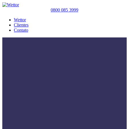
0800 085 3999
Wettor
Clientes
Contato