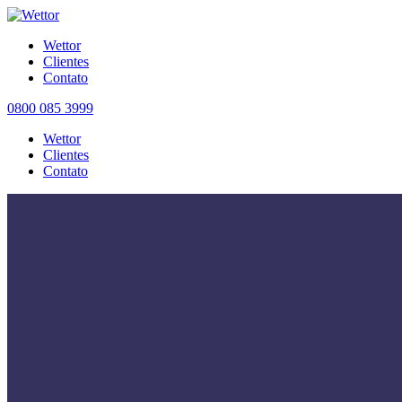
Wettor
Clientes
Contato
0800 085 3999
Wettor
Clientes
Contato