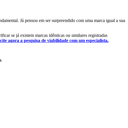
 fundamental. Já pensou em ser surpreendido com uma marca igual a sua
ificar se já existem marcas idênticas ou similares registradas
icite agora a pesquisa de viabilidade com um especialista.
a.