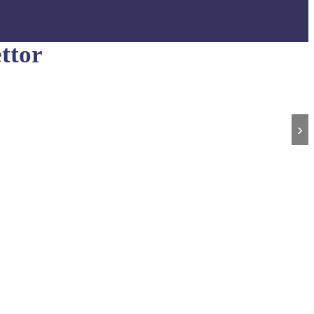
ttor
›