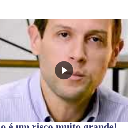
ão
é um risco muito grande!