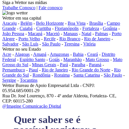
Siga a Wettor nas mídias
Trabalhe Conosco
|
Fale conosco
Wettor em sua capital
Aracaju
-
Belém
-
Belo Horizonte
-
Boa Vista
-
Brasília
-
Campo
Grande
-
Cuiabá
-
Curitiba
-
Florianópolis
-
Fortaleza
-
Goiânia
-
João Pessoa
-
Macapá
-
Maceió
-
Manaus
-
Natal
-
Palmas
-
Porto
Alegre
-
Porto Velho
-
Recife
-
Rio Branco
-
Rio de Janeiro
-
Salvador
-
São Luís
-
São Paulo
-
Teresina
-
Vitória
Wettor no seu Estado
Acre
-
Alagoas
-
Amapá
-
Amazonas
-
Bahia
-
Ceará
-
Distrito
Federal
-
Espírito Santo
-
Goiás
-
Maranhão
-
Mato Grosso
-
Mato
Grosso do Sul
-
Minas Gerais
-
Pará
-
Paraíba
-
Paraná
-
Pernambuco
-
Piauí
-
Rio de Janeiro
-
Rio Grande do Norte
-
Rio
Grande do Sul
-
Rondônia
-
Roraima
-
Santa Catarina
-
São Paulo
-
Sergipe
-
Tocantins
Wettor Bureau de Apoio Empresarial Ltda - CNPJ:
05.954.685/0001-29
Rua Dr. José Lourenço, 870 - 4º andar Aldeota, Fortaleza- CE,
CEP: 60115-280
@Imagine Comunicação Digital
Quer saber se é