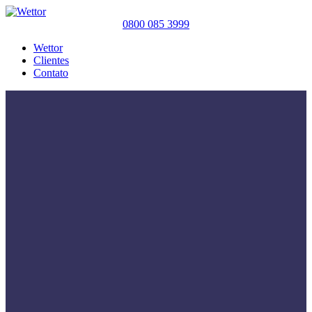
0800 085 3999
Wettor
Clientes
Contato