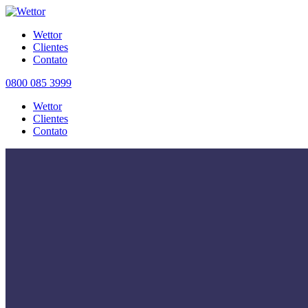
Wettor
Clientes
Contato
0800 085 3999
Wettor
Clientes
Contato