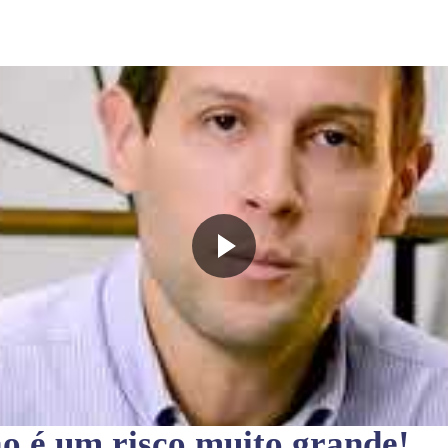
ão
é um risco muito grande!