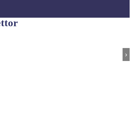
ttor
›