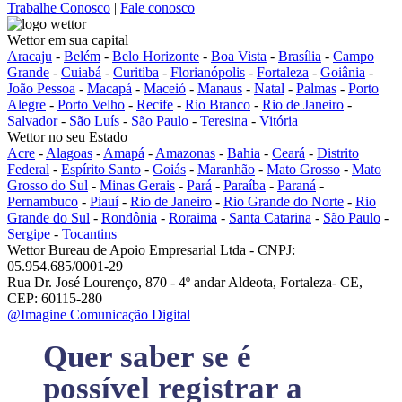
Trabalhe Conosco
|
Fale conosco
Wettor em sua capital
Aracaju
-
Belém
-
Belo Horizonte
-
Boa Vista
-
Brasília
-
Campo
Grande
-
Cuiabá
-
Curitiba
-
Florianópolis
-
Fortaleza
-
Goiânia
-
João Pessoa
-
Macapá
-
Maceió
-
Manaus
-
Natal
-
Palmas
-
Porto
Alegre
-
Porto Velho
-
Recife
-
Rio Branco
-
Rio de Janeiro
-
Salvador
-
São Luís
-
São Paulo
-
Teresina
-
Vitória
Wettor no seu Estado
Acre
-
Alagoas
-
Amapá
-
Amazonas
-
Bahia
-
Ceará
-
Distrito
Federal
-
Espírito Santo
-
Goiás
-
Maranhão
-
Mato Grosso
-
Mato
Grosso do Sul
-
Minas Gerais
-
Pará
-
Paraíba
-
Paraná
-
Pernambuco
-
Piauí
-
Rio de Janeiro
-
Rio Grande do Norte
-
Rio
Grande do Sul
-
Rondônia
-
Roraima
-
Santa Catarina
-
São Paulo
-
Sergipe
-
Tocantins
Wettor Bureau de Apoio Empresarial Ltda - CNPJ:
05.954.685/0001-29
Rua Dr. José Lourenço, 870 - 4º andar Aldeota, Fortaleza- CE,
CEP: 60115-280
@Imagine Comunicação Digital
Quer saber se é
possível registrar a