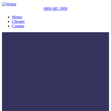
0800 085 3999
Wettor
Clientes
Contato