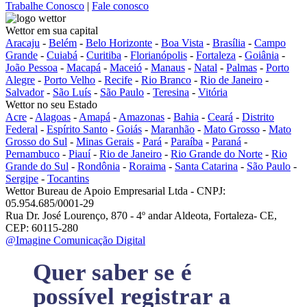
Trabalhe Conosco
|
Fale conosco
Wettor em sua capital
Aracaju
-
Belém
-
Belo Horizonte
-
Boa Vista
-
Brasília
-
Campo
Grande
-
Cuiabá
-
Curitiba
-
Florianópolis
-
Fortaleza
-
Goiânia
-
João Pessoa
-
Macapá
-
Maceió
-
Manaus
-
Natal
-
Palmas
-
Porto
Alegre
-
Porto Velho
-
Recife
-
Rio Branco
-
Rio de Janeiro
-
Salvador
-
São Luís
-
São Paulo
-
Teresina
-
Vitória
Wettor no seu Estado
Acre
-
Alagoas
-
Amapá
-
Amazonas
-
Bahia
-
Ceará
-
Distrito
Federal
-
Espírito Santo
-
Goiás
-
Maranhão
-
Mato Grosso
-
Mato
Grosso do Sul
-
Minas Gerais
-
Pará
-
Paraíba
-
Paraná
-
Pernambuco
-
Piauí
-
Rio de Janeiro
-
Rio Grande do Norte
-
Rio
Grande do Sul
-
Rondônia
-
Roraima
-
Santa Catarina
-
São Paulo
-
Sergipe
-
Tocantins
Wettor Bureau de Apoio Empresarial Ltda - CNPJ:
05.954.685/0001-29
Rua Dr. José Lourenço, 870 - 4º andar Aldeota, Fortaleza- CE,
CEP: 60115-280
@Imagine Comunicação Digital
Quer saber se é
possível registrar a