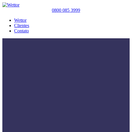
0800 085 3999
Wettor
Clientes
Contato