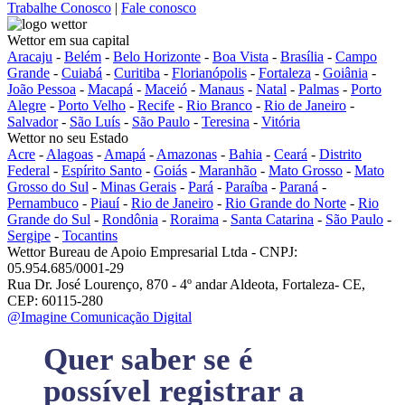
Trabalhe Conosco
|
Fale conosco
Wettor em sua capital
Aracaju
-
Belém
-
Belo Horizonte
-
Boa Vista
-
Brasília
-
Campo
Grande
-
Cuiabá
-
Curitiba
-
Florianópolis
-
Fortaleza
-
Goiânia
-
João Pessoa
-
Macapá
-
Maceió
-
Manaus
-
Natal
-
Palmas
-
Porto
Alegre
-
Porto Velho
-
Recife
-
Rio Branco
-
Rio de Janeiro
-
Salvador
-
São Luís
-
São Paulo
-
Teresina
-
Vitória
Wettor no seu Estado
Acre
-
Alagoas
-
Amapá
-
Amazonas
-
Bahia
-
Ceará
-
Distrito
Federal
-
Espírito Santo
-
Goiás
-
Maranhão
-
Mato Grosso
-
Mato
Grosso do Sul
-
Minas Gerais
-
Pará
-
Paraíba
-
Paraná
-
Pernambuco
-
Piauí
-
Rio de Janeiro
-
Rio Grande do Norte
-
Rio
Grande do Sul
-
Rondônia
-
Roraima
-
Santa Catarina
-
São Paulo
-
Sergipe
-
Tocantins
Wettor Bureau de Apoio Empresarial Ltda - CNPJ:
05.954.685/0001-29
Rua Dr. José Lourenço, 870 - 4º andar Aldeota, Fortaleza- CE,
CEP: 60115-280
@Imagine Comunicação Digital
Quer saber se é
possível registrar a