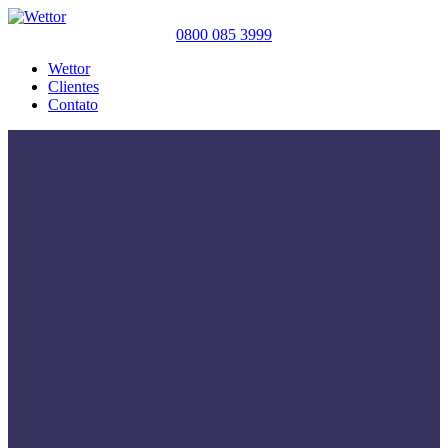
0800 085 3999
Wettor
Clientes
Contato