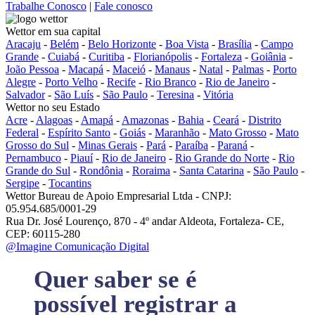
Trabalhe Conosco
|
Fale conosco
Wettor em sua capital
Aracaju
-
Belém
-
Belo Horizonte
-
Boa Vista
-
Brasília
-
Campo
Grande
-
Cuiabá
-
Curitiba
-
Florianópolis
-
Fortaleza
-
Goiânia
-
João Pessoa
-
Macapá
-
Maceió
-
Manaus
-
Natal
-
Palmas
-
Porto
Alegre
-
Porto Velho
-
Recife
-
Rio Branco
-
Rio de Janeiro
-
Salvador
-
São Luís
-
São Paulo
-
Teresina
-
Vitória
Wettor no seu Estado
Acre
-
Alagoas
-
Amapá
-
Amazonas
-
Bahia
-
Ceará
-
Distrito
Federal
-
Espírito Santo
-
Goiás
-
Maranhão
-
Mato Grosso
-
Mato
Grosso do Sul
-
Minas Gerais
-
Pará
-
Paraíba
-
Paraná
-
Pernambuco
-
Piauí
-
Rio de Janeiro
-
Rio Grande do Norte
-
Rio
Grande do Sul
-
Rondônia
-
Roraima
-
Santa Catarina
-
São Paulo
-
Sergipe
-
Tocantins
Wettor Bureau de Apoio Empresarial Ltda - CNPJ:
05.954.685/0001-29
Rua Dr. José Lourenço, 870 - 4º andar Aldeota, Fortaleza- CE,
CEP: 60115-280
@Imagine Comunicação Digital
Quer saber se é
possível registrar a