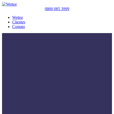
0800 085 3999
Wettor
Clientes
Contato