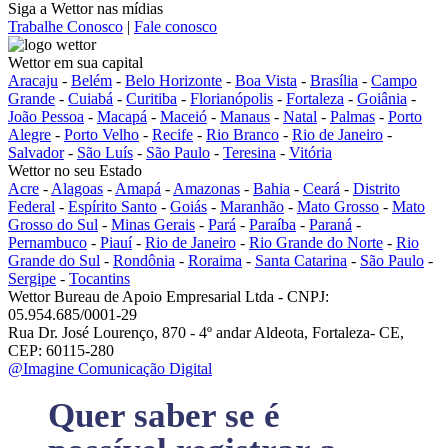
Siga a Wettor nas mídias
Trabalhe Conosco
|
Fale conosco
Wettor em sua capital
Aracaju
-
Belém
-
Belo Horizonte
-
Boa Vista
-
Brasília
-
Campo
Grande
-
Cuiabá
-
Curitiba
-
Florianópolis
-
Fortaleza
-
Goiânia
-
João Pessoa
-
Macapá
-
Maceió
-
Manaus
-
Natal
-
Palmas
-
Porto
Alegre
-
Porto Velho
-
Recife
-
Rio Branco
-
Rio de Janeiro
-
Salvador
-
São Luís
-
São Paulo
-
Teresina
-
Vitória
Wettor no seu Estado
Acre
-
Alagoas
-
Amapá
-
Amazonas
-
Bahia
-
Ceará
-
Distrito
Federal
-
Espírito Santo
-
Goiás
-
Maranhão
-
Mato Grosso
-
Mato
Grosso do Sul
-
Minas Gerais
-
Pará
-
Paraíba
-
Paraná
-
Pernambuco
-
Piauí
-
Rio de Janeiro
-
Rio Grande do Norte
-
Rio
Grande do Sul
-
Rondônia
-
Roraima
-
Santa Catarina
-
São Paulo
-
Sergipe
-
Tocantins
Wettor Bureau de Apoio Empresarial Ltda - CNPJ:
05.954.685/0001-29
Rua Dr. José Lourenço, 870 - 4º andar Aldeota, Fortaleza- CE,
CEP: 60115-280
@Imagine Comunicação Digital
Quer saber se é