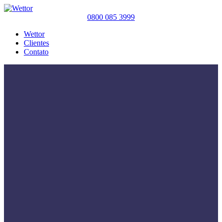
0800 085 3999
Wettor
Clientes
Contato