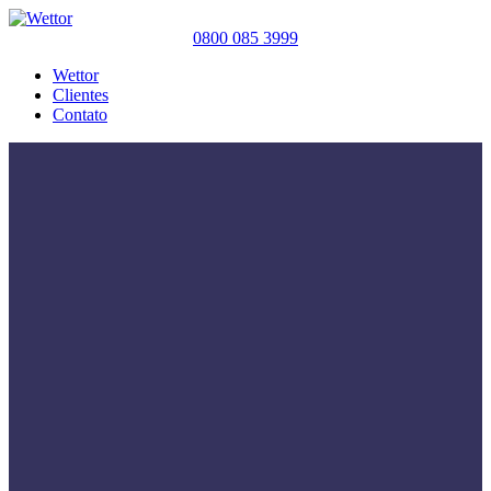
0800 085 3999
Wettor
Clientes
Contato