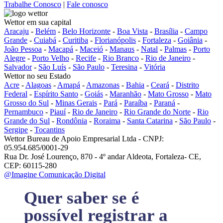
Trabalhe Conosco
|
Fale conosco
Wettor em sua capital
Aracaju
-
Belém
-
Belo Horizonte
-
Boa Vista
-
Brasília
-
Campo
Grande
-
Cuiabá
-
Curitiba
-
Florianópolis
-
Fortaleza
-
Goiânia
-
João Pessoa
-
Macapá
-
Maceió
-
Manaus
-
Natal
-
Palmas
-
Porto
Alegre
-
Porto Velho
-
Recife
-
Rio Branco
-
Rio de Janeiro
-
Salvador
-
São Luís
-
São Paulo
-
Teresina
-
Vitória
Wettor no seu Estado
Acre
-
Alagoas
-
Amapá
-
Amazonas
-
Bahia
-
Ceará
-
Distrito
Federal
-
Espírito Santo
-
Goiás
-
Maranhão
-
Mato Grosso
-
Mato
Grosso do Sul
-
Minas Gerais
-
Pará
-
Paraíba
-
Paraná
-
Pernambuco
-
Piauí
-
Rio de Janeiro
-
Rio Grande do Norte
-
Rio
Grande do Sul
-
Rondônia
-
Roraima
-
Santa Catarina
-
São Paulo
-
Sergipe
-
Tocantins
Wettor Bureau de Apoio Empresarial Ltda - CNPJ:
05.954.685/0001-29
Rua Dr. José Lourenço, 870 - 4º andar Aldeota, Fortaleza- CE,
CEP: 60115-280
@Imagine Comunicação Digital
Quer saber se é
possível registrar a