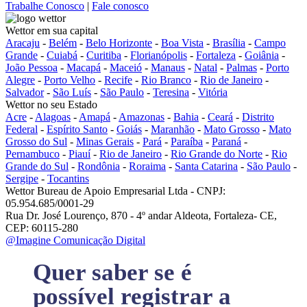
Trabalhe Conosco
|
Fale conosco
Wettor em sua capital
Aracaju
-
Belém
-
Belo Horizonte
-
Boa Vista
-
Brasília
-
Campo
Grande
-
Cuiabá
-
Curitiba
-
Florianópolis
-
Fortaleza
-
Goiânia
-
João Pessoa
-
Macapá
-
Maceió
-
Manaus
-
Natal
-
Palmas
-
Porto
Alegre
-
Porto Velho
-
Recife
-
Rio Branco
-
Rio de Janeiro
-
Salvador
-
São Luís
-
São Paulo
-
Teresina
-
Vitória
Wettor no seu Estado
Acre
-
Alagoas
-
Amapá
-
Amazonas
-
Bahia
-
Ceará
-
Distrito
Federal
-
Espírito Santo
-
Goiás
-
Maranhão
-
Mato Grosso
-
Mato
Grosso do Sul
-
Minas Gerais
-
Pará
-
Paraíba
-
Paraná
-
Pernambuco
-
Piauí
-
Rio de Janeiro
-
Rio Grande do Norte
-
Rio
Grande do Sul
-
Rondônia
-
Roraima
-
Santa Catarina
-
São Paulo
-
Sergipe
-
Tocantins
Wettor Bureau de Apoio Empresarial Ltda - CNPJ:
05.954.685/0001-29
Rua Dr. José Lourenço, 870 - 4º andar Aldeota, Fortaleza- CE,
CEP: 60115-280
@Imagine Comunicação Digital
Quer saber se é
possível registrar a