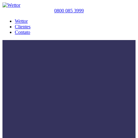
0800 085 3999
Wettor
Clientes
Contato