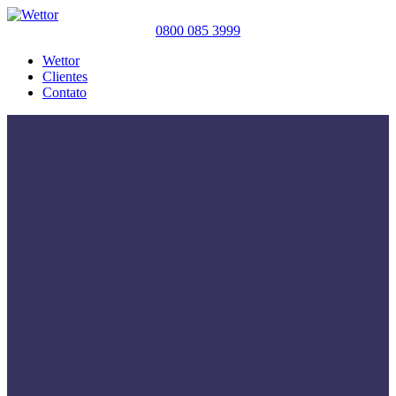
0800 085 3999
Wettor
Clientes
Contato