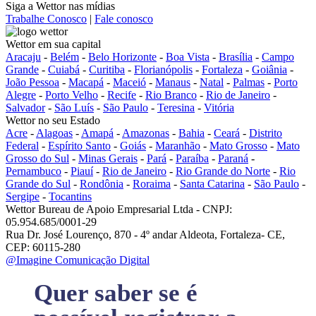
Siga a Wettor nas mídias
Trabalhe Conosco
|
Fale conosco
Wettor em sua capital
Aracaju
-
Belém
-
Belo Horizonte
-
Boa Vista
-
Brasília
-
Campo
Grande
-
Cuiabá
-
Curitiba
-
Florianópolis
-
Fortaleza
-
Goiânia
-
João Pessoa
-
Macapá
-
Maceió
-
Manaus
-
Natal
-
Palmas
-
Porto
Alegre
-
Porto Velho
-
Recife
-
Rio Branco
-
Rio de Janeiro
-
Salvador
-
São Luís
-
São Paulo
-
Teresina
-
Vitória
Wettor no seu Estado
Acre
-
Alagoas
-
Amapá
-
Amazonas
-
Bahia
-
Ceará
-
Distrito
Federal
-
Espírito Santo
-
Goiás
-
Maranhão
-
Mato Grosso
-
Mato
Grosso do Sul
-
Minas Gerais
-
Pará
-
Paraíba
-
Paraná
-
Pernambuco
-
Piauí
-
Rio de Janeiro
-
Rio Grande do Norte
-
Rio
Grande do Sul
-
Rondônia
-
Roraima
-
Santa Catarina
-
São Paulo
-
Sergipe
-
Tocantins
Wettor Bureau de Apoio Empresarial Ltda - CNPJ:
05.954.685/0001-29
Rua Dr. José Lourenço, 870 - 4º andar Aldeota, Fortaleza- CE,
CEP: 60115-280
@Imagine Comunicação Digital
Quer saber se é