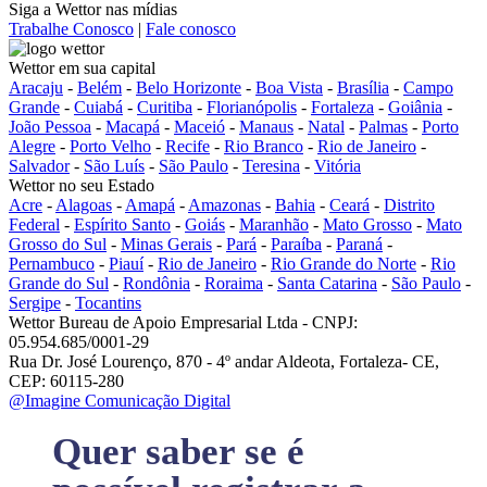
Siga a Wettor nas mídias
Trabalhe Conosco
|
Fale conosco
Wettor em sua capital
Aracaju
-
Belém
-
Belo Horizonte
-
Boa Vista
-
Brasília
-
Campo
Grande
-
Cuiabá
-
Curitiba
-
Florianópolis
-
Fortaleza
-
Goiânia
-
João Pessoa
-
Macapá
-
Maceió
-
Manaus
-
Natal
-
Palmas
-
Porto
Alegre
-
Porto Velho
-
Recife
-
Rio Branco
-
Rio de Janeiro
-
Salvador
-
São Luís
-
São Paulo
-
Teresina
-
Vitória
Wettor no seu Estado
Acre
-
Alagoas
-
Amapá
-
Amazonas
-
Bahia
-
Ceará
-
Distrito
Federal
-
Espírito Santo
-
Goiás
-
Maranhão
-
Mato Grosso
-
Mato
Grosso do Sul
-
Minas Gerais
-
Pará
-
Paraíba
-
Paraná
-
Pernambuco
-
Piauí
-
Rio de Janeiro
-
Rio Grande do Norte
-
Rio
Grande do Sul
-
Rondônia
-
Roraima
-
Santa Catarina
-
São Paulo
-
Sergipe
-
Tocantins
Wettor Bureau de Apoio Empresarial Ltda - CNPJ:
05.954.685/0001-29
Rua Dr. José Lourenço, 870 - 4º andar Aldeota, Fortaleza- CE,
CEP: 60115-280
@Imagine Comunicação Digital
Quer saber se é