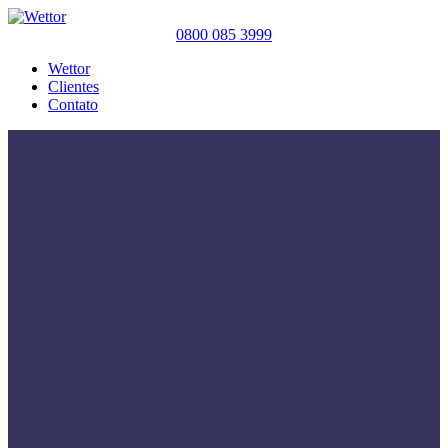
0800 085 3999
Wettor
Clientes
Contato