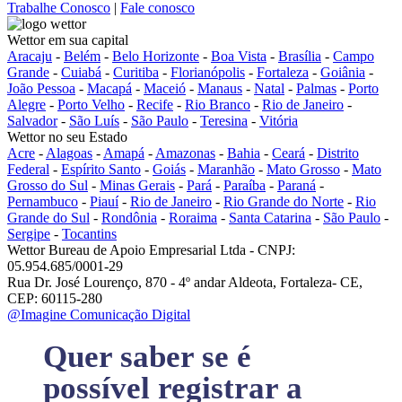
Trabalhe Conosco
|
Fale conosco
Wettor em sua capital
Aracaju
-
Belém
-
Belo Horizonte
-
Boa Vista
-
Brasília
-
Campo
Grande
-
Cuiabá
-
Curitiba
-
Florianópolis
-
Fortaleza
-
Goiânia
-
João Pessoa
-
Macapá
-
Maceió
-
Manaus
-
Natal
-
Palmas
-
Porto
Alegre
-
Porto Velho
-
Recife
-
Rio Branco
-
Rio de Janeiro
-
Salvador
-
São Luís
-
São Paulo
-
Teresina
-
Vitória
Wettor no seu Estado
Acre
-
Alagoas
-
Amapá
-
Amazonas
-
Bahia
-
Ceará
-
Distrito
Federal
-
Espírito Santo
-
Goiás
-
Maranhão
-
Mato Grosso
-
Mato
Grosso do Sul
-
Minas Gerais
-
Pará
-
Paraíba
-
Paraná
-
Pernambuco
-
Piauí
-
Rio de Janeiro
-
Rio Grande do Norte
-
Rio
Grande do Sul
-
Rondônia
-
Roraima
-
Santa Catarina
-
São Paulo
-
Sergipe
-
Tocantins
Wettor Bureau de Apoio Empresarial Ltda - CNPJ:
05.954.685/0001-29
Rua Dr. José Lourenço, 870 - 4º andar Aldeota, Fortaleza- CE,
CEP: 60115-280
@Imagine Comunicação Digital
Quer saber se é
possível registrar a