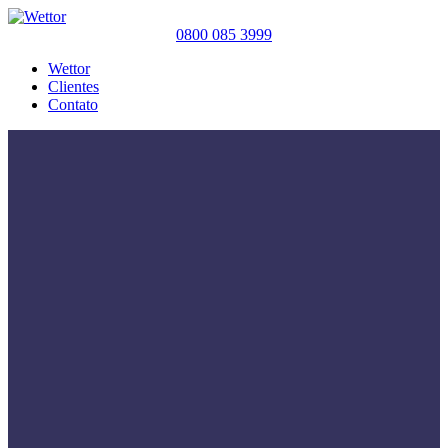
0800 085 3999
Wettor
Clientes
Contato