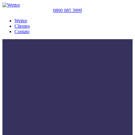
0800 085 3999
Wettor
Clientes
Contato