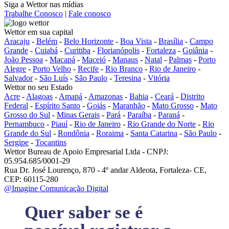
Siga a Wettor nas mídias
Trabalhe Conosco
|
Fale conosco
Wettor em sua capital
Aracaju
-
Belém
-
Belo Horizonte
-
Boa Vista
-
Brasília
-
Campo
Grande
-
Cuiabá
-
Curitiba
-
Florianópolis
-
Fortaleza
-
Goiânia
-
João Pessoa
-
Macapá
-
Maceió
-
Manaus
-
Natal
-
Palmas
-
Porto
Alegre
-
Porto Velho
-
Recife
-
Rio Branco
-
Rio de Janeiro
-
Salvador
-
São Luís
-
São Paulo
-
Teresina
-
Vitória
Wettor no seu Estado
Acre
-
Alagoas
-
Amapá
-
Amazonas
-
Bahia
-
Ceará
-
Distrito
Federal
-
Espírito Santo
-
Goiás
-
Maranhão
-
Mato Grosso
-
Mato
Grosso do Sul
-
Minas Gerais
-
Pará
-
Paraíba
-
Paraná
-
Pernambuco
-
Piauí
-
Rio de Janeiro
-
Rio Grande do Norte
-
Rio
Grande do Sul
-
Rondônia
-
Roraima
-
Santa Catarina
-
São Paulo
-
Sergipe
-
Tocantins
Wettor Bureau de Apoio Empresarial Ltda - CNPJ:
05.954.685/0001-29
Rua Dr. José Lourenço, 870 - 4º andar Aldeota, Fortaleza- CE,
CEP: 60115-280
@Imagine Comunicação Digital
Quer saber se é