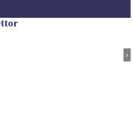
ttor
›