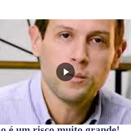
ão
é um risco muito grande!