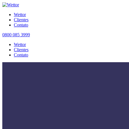
Wettor
Clientes
Contato
0800 085 3999
Wettor
Clientes
Contato