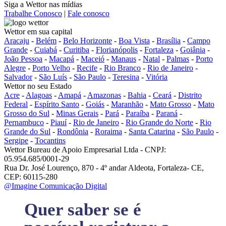
Siga a Wettor nas mídias
Trabalhe Conosco
|
Fale conosco
Wettor em sua capital
Aracaju
-
Belém
-
Belo Horizonte
-
Boa Vista
-
Brasília
-
Campo
Grande
-
Cuiabá
-
Curitiba
-
Florianópolis
-
Fortaleza
-
Goiânia
-
João Pessoa
-
Macapá
-
Maceió
-
Manaus
-
Natal
-
Palmas
-
Porto
Alegre
-
Porto Velho
-
Recife
-
Rio Branco
-
Rio de Janeiro
-
Salvador
-
São Luís
-
São Paulo
-
Teresina
-
Vitória
Wettor no seu Estado
Acre
-
Alagoas
-
Amapá
-
Amazonas
-
Bahia
-
Ceará
-
Distrito
Federal
-
Espírito Santo
-
Goiás
-
Maranhão
-
Mato Grosso
-
Mato
Grosso do Sul
-
Minas Gerais
-
Pará
-
Paraíba
-
Paraná
-
Pernambuco
-
Piauí
-
Rio de Janeiro
-
Rio Grande do Norte
-
Rio
Grande do Sul
-
Rondônia
-
Roraima
-
Santa Catarina
-
São Paulo
-
Sergipe
-
Tocantins
Wettor Bureau de Apoio Empresarial Ltda - CNPJ:
05.954.685/0001-29
Rua Dr. José Lourenço, 870 - 4º andar Aldeota, Fortaleza- CE,
CEP: 60115-280
@Imagine Comunicação Digital
Quer saber se é