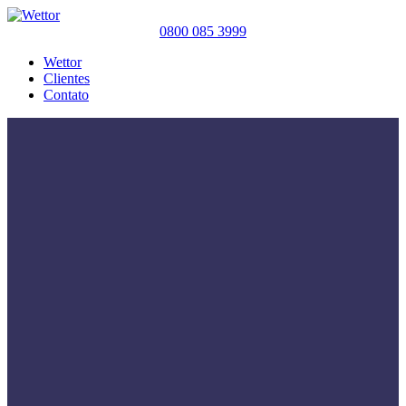
0800 085 3999
Wettor
Clientes
Contato