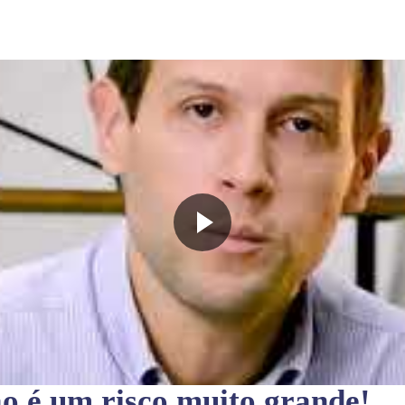
ão
é um risco muito grande!