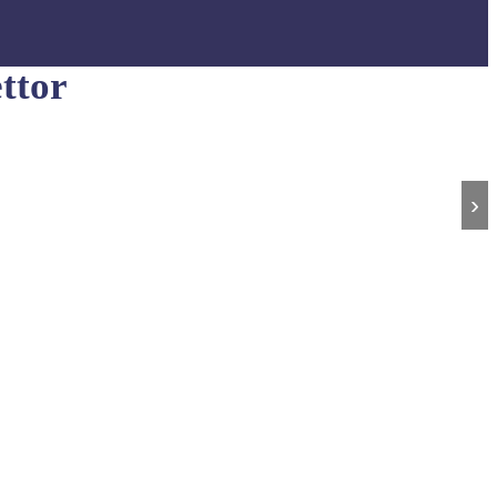
ttor
›