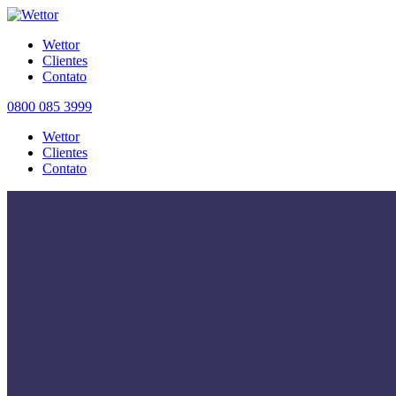
Wettor
Clientes
Contato
0800 085 3999
Wettor
Clientes
Contato