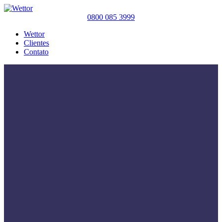
0800 085 3999
Wettor
Clientes
Contato