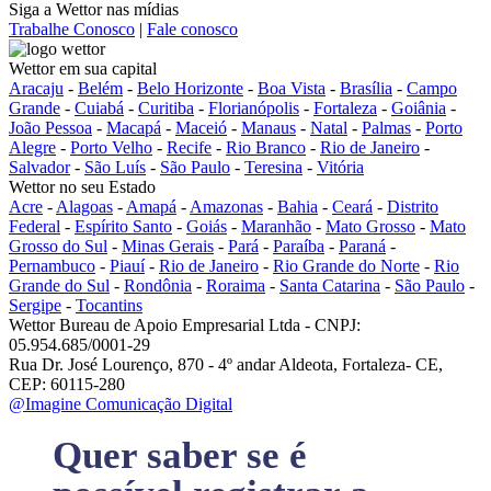
Siga a Wettor nas mídias
Trabalhe Conosco
|
Fale conosco
Wettor em sua capital
Aracaju
-
Belém
-
Belo Horizonte
-
Boa Vista
-
Brasília
-
Campo
Grande
-
Cuiabá
-
Curitiba
-
Florianópolis
-
Fortaleza
-
Goiânia
-
João Pessoa
-
Macapá
-
Maceió
-
Manaus
-
Natal
-
Palmas
-
Porto
Alegre
-
Porto Velho
-
Recife
-
Rio Branco
-
Rio de Janeiro
-
Salvador
-
São Luís
-
São Paulo
-
Teresina
-
Vitória
Wettor no seu Estado
Acre
-
Alagoas
-
Amapá
-
Amazonas
-
Bahia
-
Ceará
-
Distrito
Federal
-
Espírito Santo
-
Goiás
-
Maranhão
-
Mato Grosso
-
Mato
Grosso do Sul
-
Minas Gerais
-
Pará
-
Paraíba
-
Paraná
-
Pernambuco
-
Piauí
-
Rio de Janeiro
-
Rio Grande do Norte
-
Rio
Grande do Sul
-
Rondônia
-
Roraima
-
Santa Catarina
-
São Paulo
-
Sergipe
-
Tocantins
Wettor Bureau de Apoio Empresarial Ltda - CNPJ:
05.954.685/0001-29
Rua Dr. José Lourenço, 870 - 4º andar Aldeota, Fortaleza- CE,
CEP: 60115-280
@Imagine Comunicação Digital
Quer saber se é