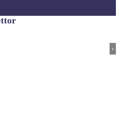
ttor
›