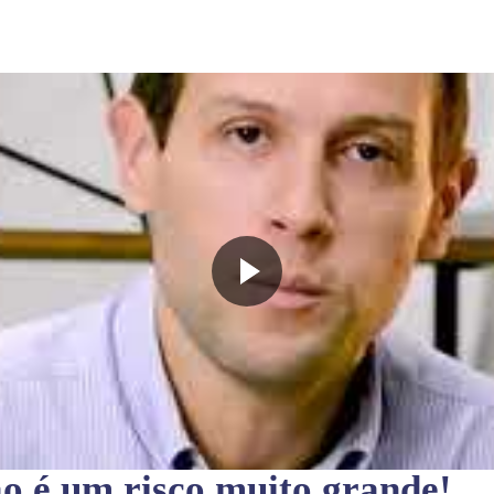
ão
é um risco muito grande!