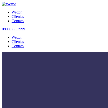
Wettor
Clientes
Contato
0800 085 3999
Wettor
Clientes
Contato