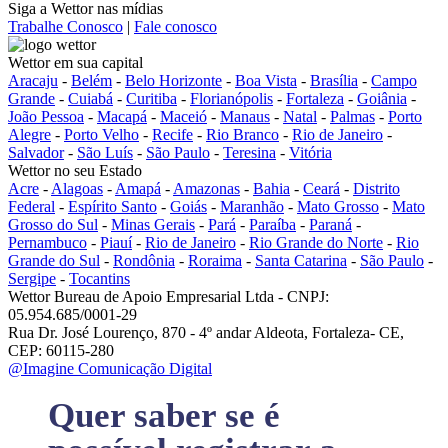
Siga a Wettor nas mídias
Trabalhe Conosco
|
Fale conosco
Wettor em sua capital
Aracaju
-
Belém
-
Belo Horizonte
-
Boa Vista
-
Brasília
-
Campo
Grande
-
Cuiabá
-
Curitiba
-
Florianópolis
-
Fortaleza
-
Goiânia
-
João Pessoa
-
Macapá
-
Maceió
-
Manaus
-
Natal
-
Palmas
-
Porto
Alegre
-
Porto Velho
-
Recife
-
Rio Branco
-
Rio de Janeiro
-
Salvador
-
São Luís
-
São Paulo
-
Teresina
-
Vitória
Wettor no seu Estado
Acre
-
Alagoas
-
Amapá
-
Amazonas
-
Bahia
-
Ceará
-
Distrito
Federal
-
Espírito Santo
-
Goiás
-
Maranhão
-
Mato Grosso
-
Mato
Grosso do Sul
-
Minas Gerais
-
Pará
-
Paraíba
-
Paraná
-
Pernambuco
-
Piauí
-
Rio de Janeiro
-
Rio Grande do Norte
-
Rio
Grande do Sul
-
Rondônia
-
Roraima
-
Santa Catarina
-
São Paulo
-
Sergipe
-
Tocantins
Wettor Bureau de Apoio Empresarial Ltda - CNPJ:
05.954.685/0001-29
Rua Dr. José Lourenço, 870 - 4º andar Aldeota, Fortaleza- CE,
CEP: 60115-280
@Imagine Comunicação Digital
Quer saber se é