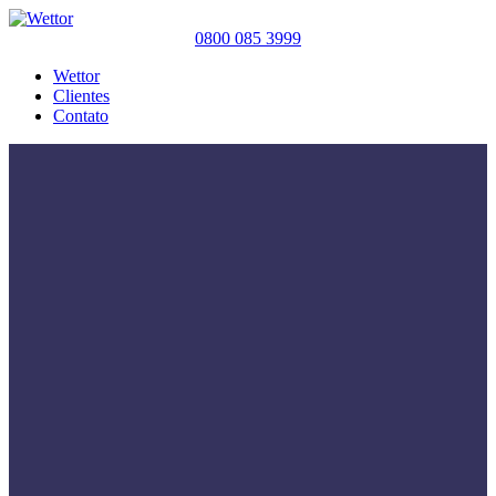
0800 085 3999
Wettor
Clientes
Contato