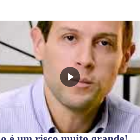
ão
é um risco muito grande!