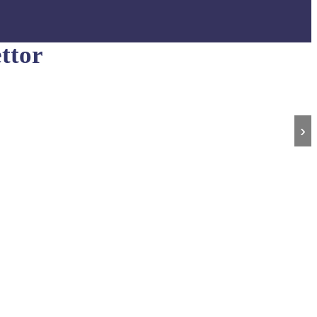
ttor
›