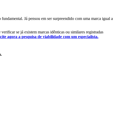
sso fundamental. Já pensou em ser surpreendido com uma marca igual a
verificar se já existem marcas idênticas ou similares registradas
icite agora a pesquisa de viabilidade com um especialista.
a.