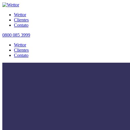
Wettor
Clientes
Contato
0800 085 3999
Wettor
Clientes
Contato