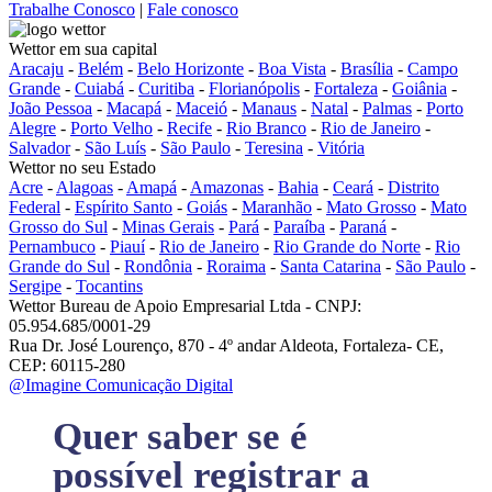
Trabalhe Conosco
|
Fale conosco
Wettor em sua capital
Aracaju
-
Belém
-
Belo Horizonte
-
Boa Vista
-
Brasília
-
Campo
Grande
-
Cuiabá
-
Curitiba
-
Florianópolis
-
Fortaleza
-
Goiânia
-
João Pessoa
-
Macapá
-
Maceió
-
Manaus
-
Natal
-
Palmas
-
Porto
Alegre
-
Porto Velho
-
Recife
-
Rio Branco
-
Rio de Janeiro
-
Salvador
-
São Luís
-
São Paulo
-
Teresina
-
Vitória
Wettor no seu Estado
Acre
-
Alagoas
-
Amapá
-
Amazonas
-
Bahia
-
Ceará
-
Distrito
Federal
-
Espírito Santo
-
Goiás
-
Maranhão
-
Mato Grosso
-
Mato
Grosso do Sul
-
Minas Gerais
-
Pará
-
Paraíba
-
Paraná
-
Pernambuco
-
Piauí
-
Rio de Janeiro
-
Rio Grande do Norte
-
Rio
Grande do Sul
-
Rondônia
-
Roraima
-
Santa Catarina
-
São Paulo
-
Sergipe
-
Tocantins
Wettor Bureau de Apoio Empresarial Ltda - CNPJ:
05.954.685/0001-29
Rua Dr. José Lourenço, 870 - 4º andar Aldeota, Fortaleza- CE,
CEP: 60115-280
@Imagine Comunicação Digital
Quer saber se é
possível registrar a