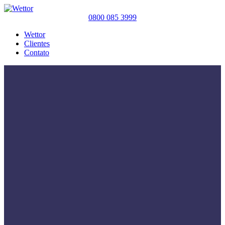
0800 085 3999
Wettor
Clientes
Contato