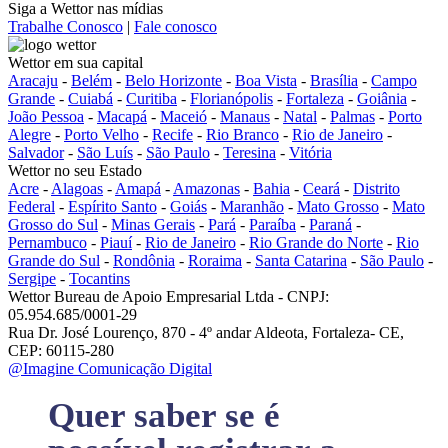
Siga a Wettor nas mídias
Trabalhe Conosco
|
Fale conosco
Wettor em sua capital
Aracaju
-
Belém
-
Belo Horizonte
-
Boa Vista
-
Brasília
-
Campo
Grande
-
Cuiabá
-
Curitiba
-
Florianópolis
-
Fortaleza
-
Goiânia
-
João Pessoa
-
Macapá
-
Maceió
-
Manaus
-
Natal
-
Palmas
-
Porto
Alegre
-
Porto Velho
-
Recife
-
Rio Branco
-
Rio de Janeiro
-
Salvador
-
São Luís
-
São Paulo
-
Teresina
-
Vitória
Wettor no seu Estado
Acre
-
Alagoas
-
Amapá
-
Amazonas
-
Bahia
-
Ceará
-
Distrito
Federal
-
Espírito Santo
-
Goiás
-
Maranhão
-
Mato Grosso
-
Mato
Grosso do Sul
-
Minas Gerais
-
Pará
-
Paraíba
-
Paraná
-
Pernambuco
-
Piauí
-
Rio de Janeiro
-
Rio Grande do Norte
-
Rio
Grande do Sul
-
Rondônia
-
Roraima
-
Santa Catarina
-
São Paulo
-
Sergipe
-
Tocantins
Wettor Bureau de Apoio Empresarial Ltda - CNPJ:
05.954.685/0001-29
Rua Dr. José Lourenço, 870 - 4º andar Aldeota, Fortaleza- CE,
CEP: 60115-280
@Imagine Comunicação Digital
Quer saber se é