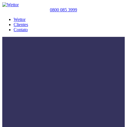
0800 085 3999
Wettor
Clientes
Contato