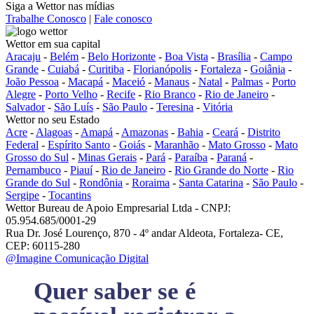
Siga a Wettor nas mídias
Trabalhe Conosco
|
Fale conosco
Wettor em sua capital
Aracaju
-
Belém
-
Belo Horizonte
-
Boa Vista
-
Brasília
-
Campo
Grande
-
Cuiabá
-
Curitiba
-
Florianópolis
-
Fortaleza
-
Goiânia
-
João Pessoa
-
Macapá
-
Maceió
-
Manaus
-
Natal
-
Palmas
-
Porto
Alegre
-
Porto Velho
-
Recife
-
Rio Branco
-
Rio de Janeiro
-
Salvador
-
São Luís
-
São Paulo
-
Teresina
-
Vitória
Wettor no seu Estado
Acre
-
Alagoas
-
Amapá
-
Amazonas
-
Bahia
-
Ceará
-
Distrito
Federal
-
Espírito Santo
-
Goiás
-
Maranhão
-
Mato Grosso
-
Mato
Grosso do Sul
-
Minas Gerais
-
Pará
-
Paraíba
-
Paraná
-
Pernambuco
-
Piauí
-
Rio de Janeiro
-
Rio Grande do Norte
-
Rio
Grande do Sul
-
Rondônia
-
Roraima
-
Santa Catarina
-
São Paulo
-
Sergipe
-
Tocantins
Wettor Bureau de Apoio Empresarial Ltda - CNPJ:
05.954.685/0001-29
Rua Dr. José Lourenço, 870 - 4º andar Aldeota, Fortaleza- CE,
CEP: 60115-280
@Imagine Comunicação Digital
Quer saber se é