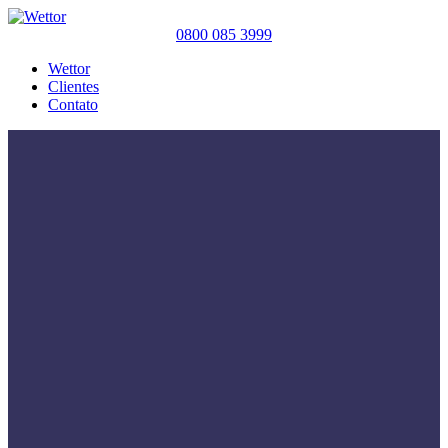
0800 085 3999
Wettor
Clientes
Contato