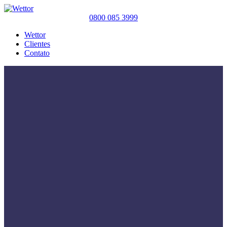
0800 085 3999
Wettor
Clientes
Contato