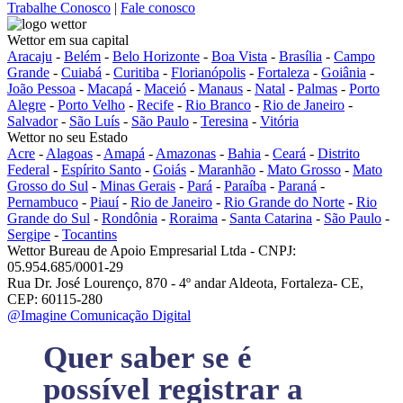
Trabalhe Conosco
|
Fale conosco
Wettor em sua capital
Aracaju
-
Belém
-
Belo Horizonte
-
Boa Vista
-
Brasília
-
Campo
Grande
-
Cuiabá
-
Curitiba
-
Florianópolis
-
Fortaleza
-
Goiânia
-
João Pessoa
-
Macapá
-
Maceió
-
Manaus
-
Natal
-
Palmas
-
Porto
Alegre
-
Porto Velho
-
Recife
-
Rio Branco
-
Rio de Janeiro
-
Salvador
-
São Luís
-
São Paulo
-
Teresina
-
Vitória
Wettor no seu Estado
Acre
-
Alagoas
-
Amapá
-
Amazonas
-
Bahia
-
Ceará
-
Distrito
Federal
-
Espírito Santo
-
Goiás
-
Maranhão
-
Mato Grosso
-
Mato
Grosso do Sul
-
Minas Gerais
-
Pará
-
Paraíba
-
Paraná
-
Pernambuco
-
Piauí
-
Rio de Janeiro
-
Rio Grande do Norte
-
Rio
Grande do Sul
-
Rondônia
-
Roraima
-
Santa Catarina
-
São Paulo
-
Sergipe
-
Tocantins
Wettor Bureau de Apoio Empresarial Ltda - CNPJ:
05.954.685/0001-29
Rua Dr. José Lourenço, 870 - 4º andar Aldeota, Fortaleza- CE,
CEP: 60115-280
@Imagine Comunicação Digital
Quer saber se é
possível registrar a