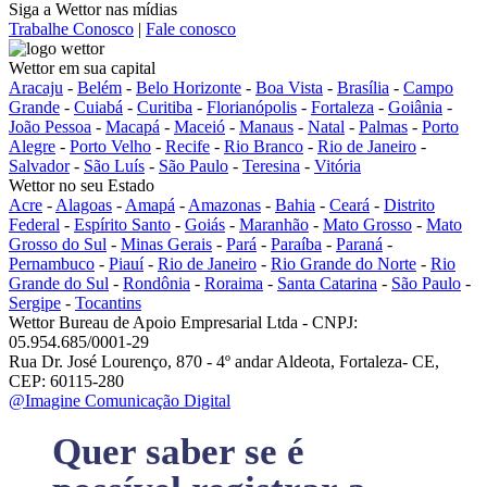
Siga a Wettor nas mídias
Trabalhe Conosco
|
Fale conosco
Wettor em sua capital
Aracaju
-
Belém
-
Belo Horizonte
-
Boa Vista
-
Brasília
-
Campo
Grande
-
Cuiabá
-
Curitiba
-
Florianópolis
-
Fortaleza
-
Goiânia
-
João Pessoa
-
Macapá
-
Maceió
-
Manaus
-
Natal
-
Palmas
-
Porto
Alegre
-
Porto Velho
-
Recife
-
Rio Branco
-
Rio de Janeiro
-
Salvador
-
São Luís
-
São Paulo
-
Teresina
-
Vitória
Wettor no seu Estado
Acre
-
Alagoas
-
Amapá
-
Amazonas
-
Bahia
-
Ceará
-
Distrito
Federal
-
Espírito Santo
-
Goiás
-
Maranhão
-
Mato Grosso
-
Mato
Grosso do Sul
-
Minas Gerais
-
Pará
-
Paraíba
-
Paraná
-
Pernambuco
-
Piauí
-
Rio de Janeiro
-
Rio Grande do Norte
-
Rio
Grande do Sul
-
Rondônia
-
Roraima
-
Santa Catarina
-
São Paulo
-
Sergipe
-
Tocantins
Wettor Bureau de Apoio Empresarial Ltda - CNPJ:
05.954.685/0001-29
Rua Dr. José Lourenço, 870 - 4º andar Aldeota, Fortaleza- CE,
CEP: 60115-280
@Imagine Comunicação Digital
Quer saber se é