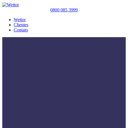
0800 085 3999
Wettor
Clientes
Contato