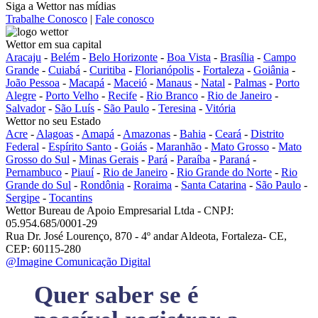
Siga a Wettor nas mídias
Trabalhe Conosco
|
Fale conosco
Wettor em sua capital
Aracaju
-
Belém
-
Belo Horizonte
-
Boa Vista
-
Brasília
-
Campo
Grande
-
Cuiabá
-
Curitiba
-
Florianópolis
-
Fortaleza
-
Goiânia
-
João Pessoa
-
Macapá
-
Maceió
-
Manaus
-
Natal
-
Palmas
-
Porto
Alegre
-
Porto Velho
-
Recife
-
Rio Branco
-
Rio de Janeiro
-
Salvador
-
São Luís
-
São Paulo
-
Teresina
-
Vitória
Wettor no seu Estado
Acre
-
Alagoas
-
Amapá
-
Amazonas
-
Bahia
-
Ceará
-
Distrito
Federal
-
Espírito Santo
-
Goiás
-
Maranhão
-
Mato Grosso
-
Mato
Grosso do Sul
-
Minas Gerais
-
Pará
-
Paraíba
-
Paraná
-
Pernambuco
-
Piauí
-
Rio de Janeiro
-
Rio Grande do Norte
-
Rio
Grande do Sul
-
Rondônia
-
Roraima
-
Santa Catarina
-
São Paulo
-
Sergipe
-
Tocantins
Wettor Bureau de Apoio Empresarial Ltda - CNPJ:
05.954.685/0001-29
Rua Dr. José Lourenço, 870 - 4º andar Aldeota, Fortaleza- CE,
CEP: 60115-280
@Imagine Comunicação Digital
Quer saber se é