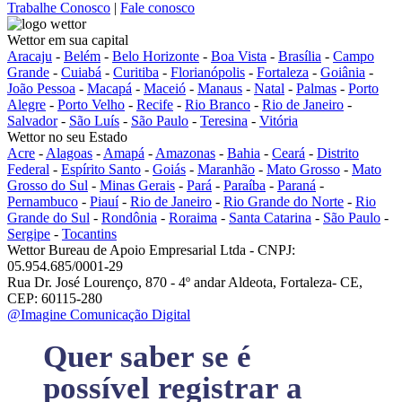
Trabalhe Conosco
|
Fale conosco
Wettor em sua capital
Aracaju
-
Belém
-
Belo Horizonte
-
Boa Vista
-
Brasília
-
Campo
Grande
-
Cuiabá
-
Curitiba
-
Florianópolis
-
Fortaleza
-
Goiânia
-
João Pessoa
-
Macapá
-
Maceió
-
Manaus
-
Natal
-
Palmas
-
Porto
Alegre
-
Porto Velho
-
Recife
-
Rio Branco
-
Rio de Janeiro
-
Salvador
-
São Luís
-
São Paulo
-
Teresina
-
Vitória
Wettor no seu Estado
Acre
-
Alagoas
-
Amapá
-
Amazonas
-
Bahia
-
Ceará
-
Distrito
Federal
-
Espírito Santo
-
Goiás
-
Maranhão
-
Mato Grosso
-
Mato
Grosso do Sul
-
Minas Gerais
-
Pará
-
Paraíba
-
Paraná
-
Pernambuco
-
Piauí
-
Rio de Janeiro
-
Rio Grande do Norte
-
Rio
Grande do Sul
-
Rondônia
-
Roraima
-
Santa Catarina
-
São Paulo
-
Sergipe
-
Tocantins
Wettor Bureau de Apoio Empresarial Ltda - CNPJ:
05.954.685/0001-29
Rua Dr. José Lourenço, 870 - 4º andar Aldeota, Fortaleza- CE,
CEP: 60115-280
@Imagine Comunicação Digital
Quer saber se é
possível registrar a