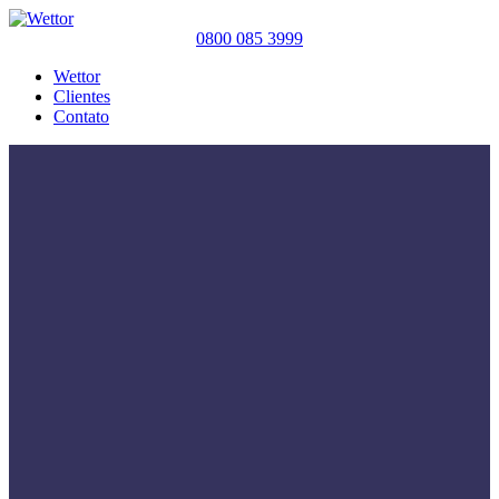
0800 085 3999
Wettor
Clientes
Contato