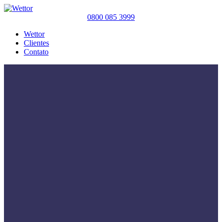
0800 085 3999
Wettor
Clientes
Contato