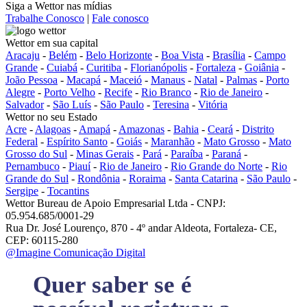
Siga a Wettor nas mídias
Trabalhe Conosco
|
Fale conosco
Wettor em sua capital
Aracaju
-
Belém
-
Belo Horizonte
-
Boa Vista
-
Brasília
-
Campo
Grande
-
Cuiabá
-
Curitiba
-
Florianópolis
-
Fortaleza
-
Goiânia
-
João Pessoa
-
Macapá
-
Maceió
-
Manaus
-
Natal
-
Palmas
-
Porto
Alegre
-
Porto Velho
-
Recife
-
Rio Branco
-
Rio de Janeiro
-
Salvador
-
São Luís
-
São Paulo
-
Teresina
-
Vitória
Wettor no seu Estado
Acre
-
Alagoas
-
Amapá
-
Amazonas
-
Bahia
-
Ceará
-
Distrito
Federal
-
Espírito Santo
-
Goiás
-
Maranhão
-
Mato Grosso
-
Mato
Grosso do Sul
-
Minas Gerais
-
Pará
-
Paraíba
-
Paraná
-
Pernambuco
-
Piauí
-
Rio de Janeiro
-
Rio Grande do Norte
-
Rio
Grande do Sul
-
Rondônia
-
Roraima
-
Santa Catarina
-
São Paulo
-
Sergipe
-
Tocantins
Wettor Bureau de Apoio Empresarial Ltda - CNPJ:
05.954.685/0001-29
Rua Dr. José Lourenço, 870 - 4º andar Aldeota, Fortaleza- CE,
CEP: 60115-280
@Imagine Comunicação Digital
Quer saber se é