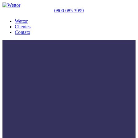
0800 085 3999
Wettor
Clientes
Contato