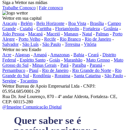
Siga a Wettor nas mídias
Trabalhe Conosco
|
Fale conosco
Wettor em sua capital
Aracaju
-
Belém
-
Belo Horizonte
-
Boa Vista
-
Brasília
-
Campo
Grande
-
Cuiabá
-
Curitiba
-
Florianópolis
-
Fortaleza
-
Goiânia
-
João Pessoa
-
Macapá
-
Maceió
-
Manaus
-
Natal
-
Palmas
-
Porto
Alegre
-
Porto Velho
-
Recife
-
Rio Branco
-
Rio de Janeiro
-
Salvador
-
São Luís
-
São Paulo
-
Teresina
-
Vitória
Wettor no seu Estado
Acre
-
Alagoas
-
Amapá
-
Amazonas
-
Bahia
-
Ceará
-
Distrito
Federal
-
Espírito Santo
-
Goiás
-
Maranhão
-
Mato Grosso
-
Mato
Grosso do Sul
-
Minas Gerais
-
Pará
-
Paraíba
-
Paraná
-
Pernambuco
-
Piauí
-
Rio de Janeiro
-
Rio Grande do Norte
-
Rio
Grande do Sul
-
Rondônia
-
Roraima
-
Santa Catarina
-
São Paulo
-
Sergipe
-
Tocantins
Wettor Bureau de Apoio Empresarial Ltda - CNPJ:
05.954.685/0001-29
Rua Dr. José Lourenço, 870 - 4º andar Aldeota, Fortaleza- CE,
CEP: 60115-280
@Imagine Comunicação Digital
Quer saber se é